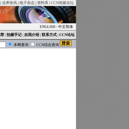
|
业界快讯
|
电子杂志
|
资料库
|
CCN传媒论坛
ENGLISH
-
中文简体
推荐
|
拍摄手记
|
自我介绍
|
联系方式
|
CCN论坛
本网查询
CCN综合查询