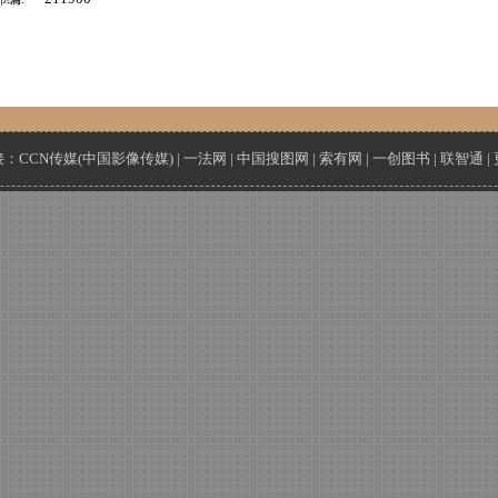
接：
CCN传媒(中国影像传媒)
|
一法网
|
中国搜图网
|
索有网
|
一创图书
|
联智通
|