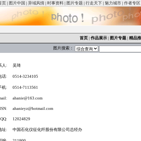
首页
|
图片中国
|
异域风情
|
时事资料
|
图片专题
|
行走天下
|
魅力城市
|
作者专区
首页
|
作品展示
|
图片专题
|
精品
图片搜索：
系人:
吴琦
电话:
0514-3234105
手机:
0514-7113561
ail:
ahanie@163.com
SN:
ahanieyz@hotmail.com
QQ:
12024829
地址:
中国石化仪征化纤股份有限公司总经办
邮编:
211900