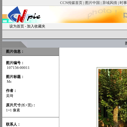
CCN传媒首页
|
图片中国
|
异域风情
|
时事
设为首页
-
加入收藏夹
图
图片信息：
图片编号：
107156-00011
图片标题：
Mr.
作者：
吴琦
原片尺寸
(长×宽)
：
1×1 像素
联系人：