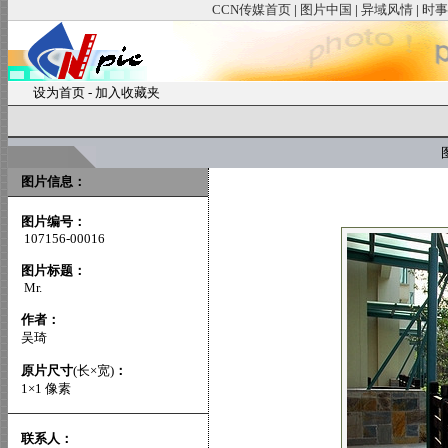
CCN传媒首页
|
图片中国
|
异域风情
|
时事
设为首页
-
加入收藏夹
图
图片信息：
图片编号：
107156-00016
图片标题：
Mr.
作者：
吴琦
原片尺寸
(长×宽)
：
1×1 像素
联系人：