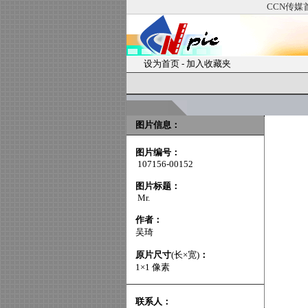
CCN传媒
设为首页
-
加入收藏夹
图片信息：
图片编号：
107156-00152
图片标题：
Mr.
作者：
吴琦
原片尺寸
(长×宽)
：
1×1 像素
联系人：