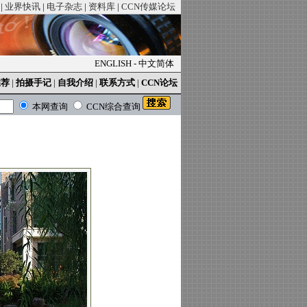
|
业界快讯
|
电子杂志
|
资料库
|
CCN传媒论坛
ENGLISH
-
中文简体
推荐
|
拍摄手记
|
自我介绍
|
联系方式
|
CCN论坛
本网查询
CCN综合查询