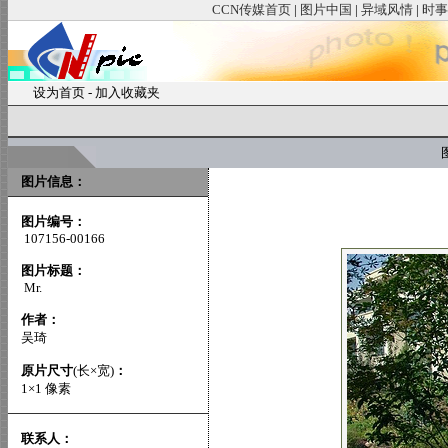
CCN传媒首页
|
图片中国
|
异域风情
|
时事
设为首页
-
加入收藏夹
图
图片信息：
图片编号：
107156-00166
图片标题：
Mr.
作者：
吴琦
原片尺寸
(长×宽)
：
1×1 像素
联系人：