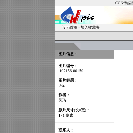
CCN传媒
设为首页
-
加入收藏夹
图片信息：
图片编号：
107156-00150
图片标题：
Mr.
作者：
吴琦
原片尺寸
(长×宽)
：
1×1 像素
联系人：