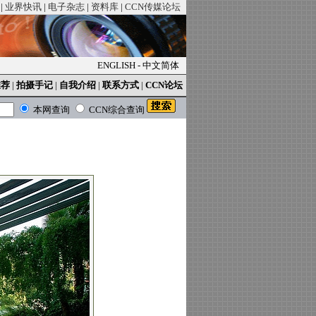
|
业界快讯
|
电子杂志
|
资料库
|
CCN传媒论坛
ENGLISH
-
中文简体
推荐
|
拍摄手记
|
自我介绍
|
联系方式
|
CCN论坛
本网查询
CCN综合查询