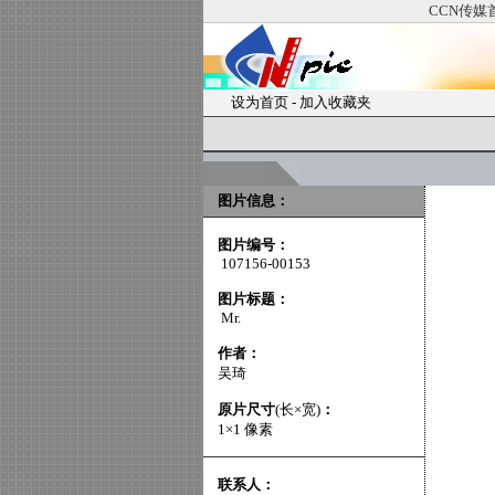
CCN传媒
设为首页
-
加入收藏夹
图片信息：
图片编号：
107156-00153
图片标题：
Mr.
作者：
吴琦
原片尺寸
(长×宽)
：
1×1 像素
联系人：