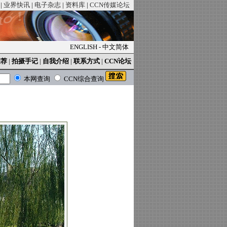
|
业界快讯
|
电子杂志
|
资料库
|
CCN传媒论坛
ENGLISH
-
中文简体
推荐
|
拍摄手记
|
自我介绍
|
联系方式
|
CCN论坛
本网查询
CCN综合查询