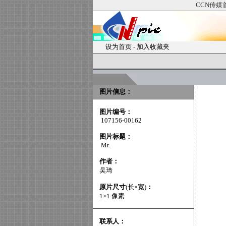
CCN传媒
设为首页
-
加入收藏夹
图片信息：
图片编号：
107156-00162
图片标题：
Mr.
作者：
吴琦
原片尺寸
(长×宽)
：
1×1 像素
联系人：