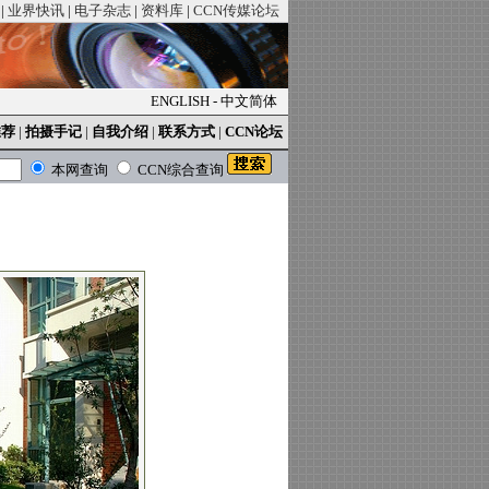
|
业界快讯
|
电子杂志
|
资料库
|
CCN传媒论坛
ENGLISH
-
中文简体
推荐
|
拍摄手记
|
自我介绍
|
联系方式
|
CCN论坛
本网查询
CCN综合查询