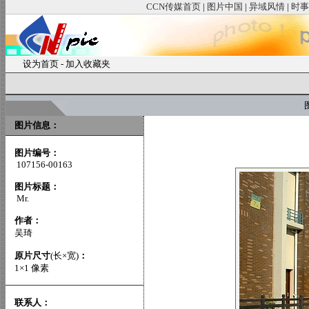
CCN传媒首页
|
图片中国
|
异域风情
|
时事
设为首页
-
加入收藏夹
图
图片信息：
图片编号：
107156-00163
图片标题：
Mr.
作者：
吴琦
原片尺寸
(长×宽)
：
1×1 像素
联系人：