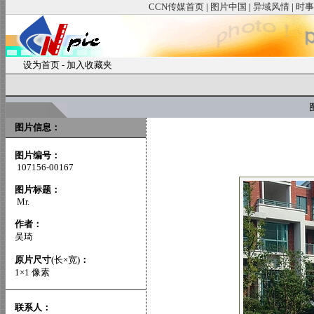
CCN传媒首页
|
图片中国
|
异域风情
|
时事
设为首页
-
加入收藏夹
图
图片信息：
图片编号：
107156-00167
图片标题：
Mr.
作者：
吴琦
原片尺寸
(长×宽)
：
1×1 像素
联系人：