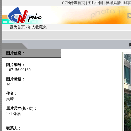
CCN传媒首页
|
图片中国
|
异域风情
|
时事
设为首页
-
加入收藏夹
图
图片信息：
图片编号：
107156-00169
图片标题：
Mr.
作者：
吴琦
原片尺寸
(长×宽)
：
1×1 像素
联系人：