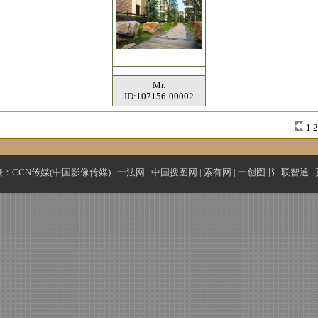
Mr.
ID:107156-00002
1
接：
CCN传媒(中国影像传媒)
|
一法网
|
中国搜图网
|
索有网
|
一创图书
|
联智通
|